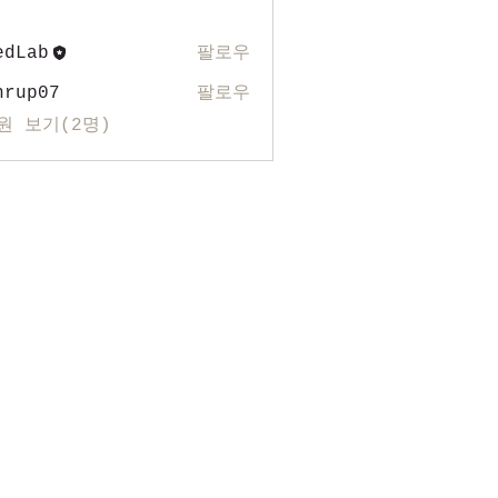
edLab
팔로우
nrup07
팔로우
07
원 보기(2명)